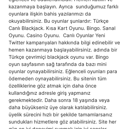
kazanmaya başlayın. Ayrıca sunduğumuz farklı
oyunlara ilişkin bahis yazılarımızı da
okuyabilirsiniz. Bu oyunlar şunlardır: Türkçe
Canlı Blackjack. Kısa Kart Oyunu. Bingo. Sanal
Oyunu. Casino Oyunu. Canlı Oyunlar Yeni
Twitter kampanyaları hakkında bilgi edinebilir ve
hemen kazanmaya başlayabilirsiniz. adında bir
Türkçe çevrimiçi blackjack oyunu var. Bingo
oyun sayfasının sağ tarafında da bazı mini
oyunlar oynayabilirsiniz. Eğlenceli oyunları para
ödemeden oynayabilirsiniz. Bu sitenin tüm
özelliklerine göz atmak için daha önce
kullandığınız adresle giriş yapmanız
gerekmektedir. Daha sonra 18 yaşında veya
daha büyükseniz üye olarak katılabilirsiniz.
üyelik sürecini hızlı bir şekilde tamamlarsanız
sundukları hizmetlere göz atabilirsiniz. Site her