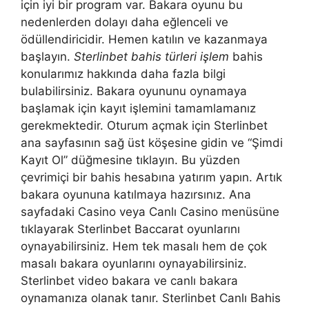
için iyi bir program var. Bakara oyunu bu
nedenlerden dolayı daha eğlenceli ve
ödüllendiricidir. Hemen katılın ve kazanmaya
başlayın.
Sterlinbet bahis türleri işlem
bahis
konularımız hakkında daha fazla bilgi
bulabilirsiniz. Bakara oyununu oynamaya
başlamak için kayıt işlemini tamamlamanız
gerekmektedir. Oturum açmak için Sterlinbet
ana sayfasının sağ üst köşesine gidin ve “Şimdi
Kayıt Ol” düğmesine tıklayın. Bu yüzden
çevrimiçi bir bahis hesabına yatırım yapın. Artık
bakara oyununa katılmaya hazırsınız. Ana
sayfadaki Casino veya Canlı Casino menüsüne
tıklayarak Sterlinbet Baccarat oyunlarını
oynayabilirsiniz. Hem tek masalı hem de çok
masalı bakara oyunlarını oynayabilirsiniz.
Sterlinbet video bakara ve canlı bakara
oynamanıza olanak tanır. Sterlinbet Canlı Bahis