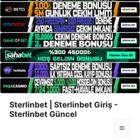
İçeriğe
Sterlinbet | Sterlinbet Giriş -
atla
Sterlinbet Güncel
Menü