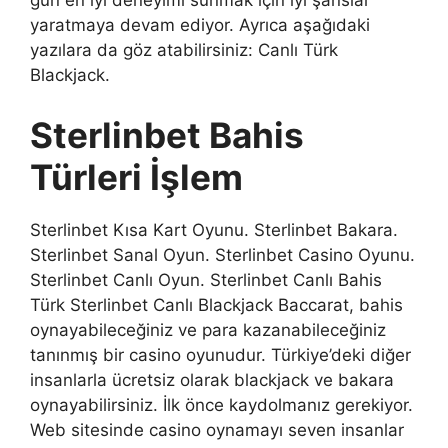
gün en iyi deneyimi sunmak için iyi şanslar
yaratmaya devam ediyor. Ayrıca aşağıdaki
yazılara da göz atabilirsiniz: Canlı Türk
Blackjack.
Sterlinbet Bahis
Türleri İşlem
Sterlinbet Kısa Kart Oyunu. Sterlinbet Bakara.
Sterlinbet Sanal Oyun. Sterlinbet Casino Oyunu.
Sterlinbet Canlı Oyun. Sterlinbet Canlı Bahis
Türk Sterlinbet Canlı Blackjack Baccarat, bahis
oynayabileceğiniz ve para kazanabileceğiniz
tanınmış bir casino oyunudur. Türkiye’deki diğer
insanlarla ücretsiz olarak blackjack ve bakara
oynayabilirsiniz. İlk önce kaydolmanız gerekiyor.
Web sitesinde casino oynamayı seven insanlar