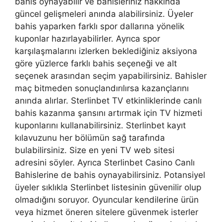
bahis oynayabilir ve bahisleriniz hakkında
güncel gelişmeleri anında alabilirsiniz. Üyeler
bahis yaparken farklı spor dallarına yönelik
kuponlar hazırlayabilirler. Ayrıca spor
karşılaşmalarını izlerken beklediğiniz aksiyona
göre yüzlerce farklı bahis seçeneği ve alt
seçenek arasından seçim yapabilirsiniz. Bahisler
maç bitmeden sonuçlandırılırsa kazançlarını
anında alırlar. Sterlinbet TV etkinliklerinde canlı
bahis kazanma şansını artırmak için TV hizmeti
kuponlarını kullanabilirsiniz. Sterlinbet kayıt
kılavuzunu her bölümün sağ tarafında
bulabilirsiniz. Size en yeni TV web sitesi
adresini söyler. Ayrıca Sterlinbet Casino Canlı
Bahislerine de bahis oynayabilirsiniz. Potansiyel
üyeler sıklıkla Sterlinbet listesinin güvenilir olup
olmadığını soruyor. Oyuncular kendilerine ürün
veya hizmet öneren sitelere güvenmek isterler