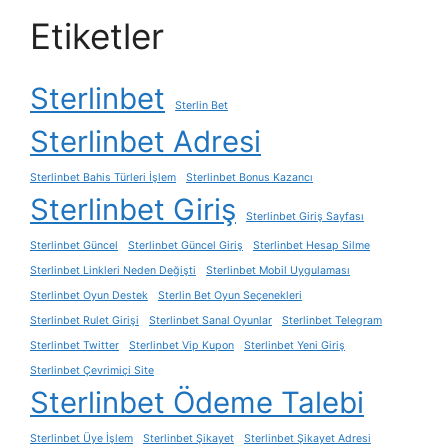
Etiketler
Sterlinbet
Sterlin Bet
Sterlinbet Adresi
Sterlinbet Bahis Türleri İşlem
Sterlinbet Bonus Kazancı
Sterlinbet Giriş
Sterlinbet Giriş Sayfası
Sterlinbet Güncel
Sterlinbet Güncel Giriş
Sterlinbet Hesap Silme
Sterlinbet Linkleri Neden Değişti
Sterlinbet Mobil Uygulaması
Sterlinbet Oyun Destek
Sterlin Bet Oyun Seçenekleri
Sterlinbet Rulet Girişi
Sterlinbet Sanal Oyunlar
Sterlinbet Telegram
Sterlinbet Twitter
Sterlinbet Vip Kupon
Sterlinbet Yeni Giriş
Sterlinbet Çevrimiçi Site
Sterlinbet Ödeme Talebi
Sterlinbet Üye İşlem
Sterlinbet Şikayet
Sterlinbet Şikayet Adresi