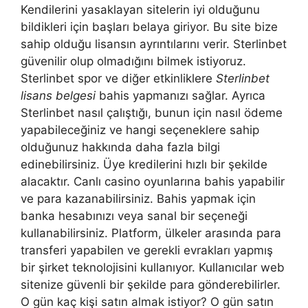
Kendilerini yasaklayan sitelerin iyi olduğunu
bildikleri için başları belaya giriyor. Bu site bize
sahip olduğu lisansın ayrıntılarını verir. Sterlinbet
güvenilir olup olmadığını bilmek istiyoruz.
Sterlinbet spor ve diğer etkinliklere
Sterlinbet
lisans belgesi
bahis yapmanızı sağlar. Ayrıca
Sterlinbet nasıl çalıştığı, bunun için nasıl ödeme
yapabileceğiniz ve hangi seçeneklere sahip
olduğunuz hakkında daha fazla bilgi
edinebilirsiniz. Üye kredilerini hızlı bir şekilde
alacaktır. Canlı casino oyunlarına bahis yapabilir
ve para kazanabilirsiniz. Bahis yapmak için
banka hesabınızı veya sanal bir seçeneği
kullanabilirsiniz. Platform, ülkeler arasında para
transferi yapabilen ve gerekli evrakları yapmış
bir şirket teknolojisini kullanıyor. Kullanıcılar web
sitenize güvenli bir şekilde para gönderebilirler.
O gün kaç kişi satın almak istiyor? O gün satın