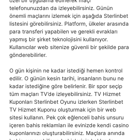
özel bir uygulama edinerek maçı
telefonunuzdan da izleyebilirsiniz. Günün
önemli maçlarını izlemek için aşağıda Sterlinbet
listesini görebilirsiniz. Platform, ülkeler arasında
para transferi yapabilen ve gerekli evrakları
yapmış bir şirket teknolojisini kullanıyor.
Kullanıcılar web sitenize güvenli bir şekilde para
gönderebilirler.
O gün kişinin ne kadar istediği hemen kontrol
edilir. O günün kesin tarihi, insanların bunu ne
kadar istediğine göre belirlenir. Bir spor seçip
tüm maçları TV’de izleyebilirsiniz. TV Hizmet
Kuponları Sterlinbet Oyunu izlerken Sterlinbet
TV Hizmet Kuponu oluşturmak için bir web
sitesi kullanın. Pek çok eğlenceli bahis unsuru
içeren bahis reklamları ile evinizde kendi casino
kuponlarınızı oluşturabilirsiniz. Maçlara anında