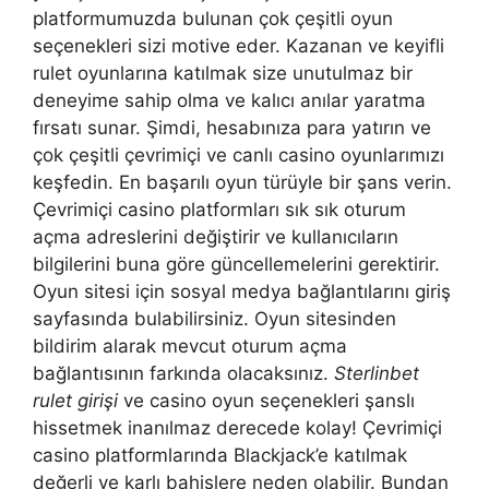
platformumuzda bulunan çok çeşitli oyun
seçenekleri sizi motive eder. Kazanan ve keyifli
rulet oyunlarına katılmak size unutulmaz bir
deneyime sahip olma ve kalıcı anılar yaratma
fırsatı sunar. Şimdi, hesabınıza para yatırın ve
çok çeşitli çevrimiçi ve canlı casino oyunlarımızı
keşfedin. En başarılı oyun türüyle bir şans verin.
Çevrimiçi casino platformları sık sık oturum
açma adreslerini değiştirir ve kullanıcıların
bilgilerini buna göre güncellemelerini gerektirir.
Oyun sitesi için sosyal medya bağlantılarını giriş
sayfasında bulabilirsiniz. Oyun sitesinden
bildirim alarak mevcut oturum açma
bağlantısının farkında olacaksınız.
Sterlinbet
rulet girişi
ve casino oyun seçenekleri şanslı
hissetmek inanılmaz derecede kolay! Çevrimiçi
casino platformlarında Blackjack’e katılmak
değerli ve karlı bahislere neden olabilir. Bundan