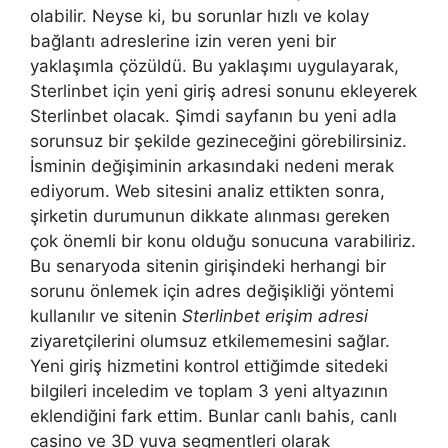
olabilir. Neyse ki, bu sorunlar hızlı ve kolay
bağlantı adreslerine izin veren yeni bir
yaklaşımla çözüldü. Bu yaklaşımı uygulayarak,
Sterlinbet için yeni giriş adresi sonunu ekleyerek
Sterlinbet olacak. Şimdi sayfanın bu yeni adla
sorunsuz bir şekilde gezineceğini görebilirsiniz.
İsminin değişiminin arkasındaki nedeni merak
ediyorum. Web sitesini analiz ettikten sonra,
şirketin durumunun dikkate alınması gereken
çok önemli bir konu olduğu sonucuna varabiliriz.
Bu senaryoda sitenin girişindeki herhangi bir
sorunu önlemek için adres değişikliği yöntemi
kullanılır ve sitenin
Sterlinbet erişim adresi
ziyaretçilerini olumsuz etkilememesini sağlar.
Yeni giriş hizmetini kontrol ettiğimde sitedeki
bilgileri inceledim ve toplam 3 yeni altyazının
eklendiğini fark ettim. Bunlar canlı bahis, canlı
casino ve 3D yuva segmentleri olarak