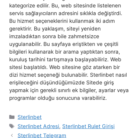
kategorize edilir. Bu, web sitesinde listelenen
servis sağlayıcıların adresini sıklıkla değiştirdi.
Bu hizmet seçeneklerini kullanmak iki adım
gerektirir. Bu yaklaşım, siteyi yeniden
imzaladıktan sonra bile zahmetsizce
uygulanabilir. Bu sayfaya eriştikten ve çeşitli
bilgileri kullanarak bir arama yaptıktan sonra,
kuruluş tarihini tartışmaya başlayabiliriz. Web
sitesi başlatıldı. Web sitesine göz atarken bir
dizi hizmet seçeneği bulunabilir. Sterlinbet nasıl
erişileceğini düşündüğümüzde Sitede giriş
yapmak için gerekli sınırlı ek bilgiler, ayarlar veya
programlar olduğu sonucuna varabiliriz.
Kategoriler
Sterlinbet
Etiketler
Sterlinbet Adresi
,
Sterlinbet Rulet Girişi
Sterlinbet Telegram