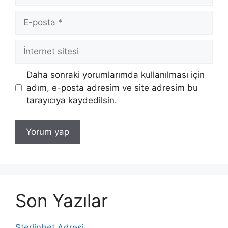
E-
posta
İnternet
sitesi
Daha sonraki yorumlarımda kullanılması için
adım, e-posta adresim ve site adresim bu
tarayıcıya kaydedilsin.
Son Yazılar
Sterlinbet Adresi