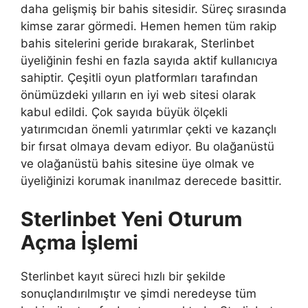
daha gelişmiş bir bahis sitesidir. Süreç sırasında
kimse zarar görmedi. Hemen hemen tüm rakip
bahis sitelerini geride bırakarak, Sterlinbet
üyeliğinin feshi en fazla sayıda aktif kullanıcıya
sahiptir. Çeşitli oyun platformları tarafından
önümüzdeki yılların en iyi web sitesi olarak
kabul edildi. Çok sayıda büyük ölçekli
yatırımcıdan önemli yatırımlar çekti ve kazançlı
bir fırsat olmaya devam ediyor. Bu olağanüstü
ve olağanüstü bahis sitesine üye olmak ve
üyeliğinizi korumak inanılmaz derecede basittir.
Sterlinbet Yeni Oturum
Açma İşlemi
Sterlinbet kayıt süreci hızlı bir şekilde
sonuçlandırılmıştır ve şimdi neredeyse tüm