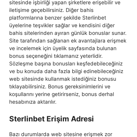
sitesinde işbirliği yapan şirketlere erişebilir ve
iletişime geçebilirsiniz. Diğer bahis
platformlarına benzer şekilde Sterlinbet
üyelerine teşvikler sağlar ve kendisini diğer
bahis sitelerinden ayıran günlük bonuslar sunar.
Site tarafından sağlanan ek avantajlara erişmek
ve incelemek için üyelik sayfasında bulunan
bonus seçeneğini tıklamanız yeterlidir.
Sözleşme başına bonusları keşfedebileceğiniz
ve bu konuda daha fazla bilgi edinebileceğiniz
web sitesinde kullanmak istediğiniz bonusu
tıklayabilirsiniz. Bonus gereksinimlerini ve
koşullarını yerine getirirseniz, bonus derhal
hesabınıza aktarılır.
Sterlinbet Erişim Adresi
Bazı durumlarda web sitesine erişmek zor