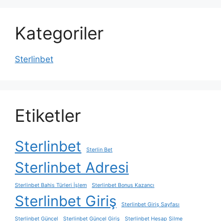
Kategoriler
Sterlinbet
Etiketler
Sterlinbet
Sterlin Bet
Sterlinbet Adresi
Sterlinbet Bahis Türleri İşlem
Sterlinbet Bonus Kazancı
Sterlinbet Giriş
Sterlinbet Giriş Sayfası
Sterlinbet Güncel
Sterlinbet Güncel Giriş
Sterlinbet Hesap Silme