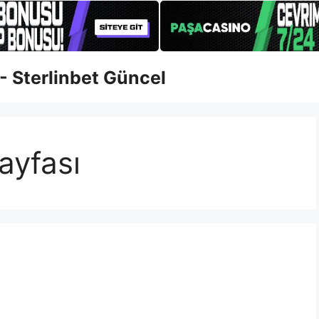
ş - Sterlinbet Güncel
Sayfası