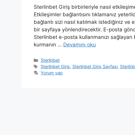
Sterlinbet Giriş birbirleriyle nasıl etkileş
Etkileşimler bağlantısını tıklamanız yeterlid
bağlantı sizi nasıl katılmak istediğiniz ve e
bir sayfaya yönlendirecektir. E-posta gönd
Sterlinbet e-posta kullanmanızı sağlayan bir
kurmanın …
Devamını oku
Kategoriler
Sterlinbet
Etiketler
Sterlinbet Giriş
,
Sterlinbet Giriş Sayfası
,
Sterlin
Yorum yap