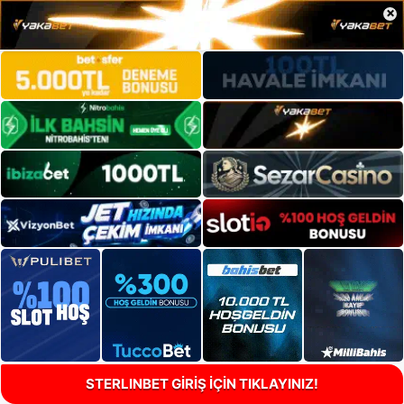
×
STERLINBET GİRİŞ İÇİN TIKLAYINIZ!