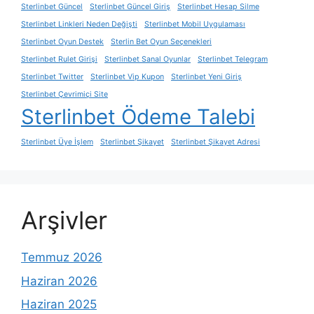
Sterlinbet Güncel
Sterlinbet Güncel Giriş
Sterlinbet Hesap Silme
Sterlinbet Linkleri Neden Değişti
Sterlinbet Mobil Uygulaması
Sterlinbet Oyun Destek
Sterlin Bet Oyun Seçenekleri
Sterlinbet Rulet Girişi
Sterlinbet Sanal Oyunlar
Sterlinbet Telegram
Sterlinbet Twitter
Sterlinbet Vip Kupon
Sterlinbet Yeni Giriş
Sterlinbet Çevrimiçi Site
Sterlinbet Ödeme Talebi
Sterlinbet Üye İşlem
Sterlinbet Şikayet
Sterlinbet Şikayet Adresi
Arşivler
Temmuz 2026
Haziran 2026
Haziran 2025