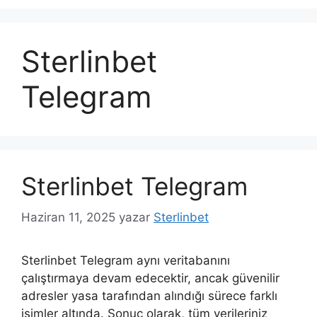
Sterlinbet
Telegram
Sterlinbet Telegram
Haziran 11, 2025
yazar
Sterlinbet
Sterlinbet Telegram aynı veritabanını
çalıştırmaya devam edecektir, ancak güvenilir
adresler yasa tarafından alındığı sürece farklı
isimler altında. Sonuç olarak, tüm verileriniz