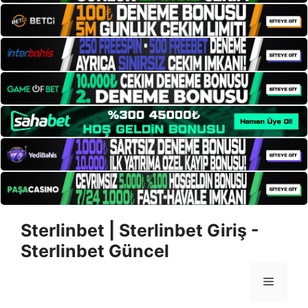
İçeriğe
Sterlinbet | Sterlinbet Giriş -
atla
Sterlinbet Güncel
Menü